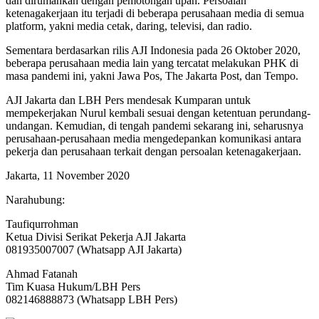
dan dirumahkan dengan pemotongan upah. Persoalan
ketenagakerjaan itu terjadi di beberapa perusahaan media di semua
platform, yakni media cetak, daring, televisi, dan radio.
Sementara berdasarkan rilis AJI Indonesia pada 26 Oktober 2020,
beberapa perusahaan media lain yang tercatat melakukan PHK di
masa pandemi ini, yakni Jawa Pos, The Jakarta Post, dan Tempo.
AJI Jakarta dan LBH Pers mendesak Kumparan untuk
mempekerjakan Nurul kembali sesuai dengan ketentuan perundang-
undangan. Kemudian, di tengah pandemi sekarang ini, seharusnya
perusahaan-perusahaan media mengedepankan komunikasi antara
pekerja dan perusahaan terkait dengan persoalan ketenagakerjaan.
Jakarta, 11 November 2020
Narahubung:
Taufiqurrohman
Ketua Divisi Serikat Pekerja AJI Jakarta
‬081935007007 (Whatsapp AJI Jakarta)
Ahmad Fatanah
Tim Kuasa Hukum/LBH Pers
082146888873 (Whatsapp LBH Pers)