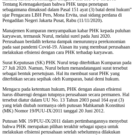
Tentang Ketenagakerjaan bahwa PHK tanpa penetapan
sebagaimana dimaksud dalam Pasal 151 ayat (3) batal demi hukum”
ujar Pengacara LBH Pers, Mona Ervita, usai sidang perdana di
Pengadilan Negeri Jakarta Pusat, Rabu (11/11/2020).
Manajemen Kumparan menyampaikan kabar PHK kepada puluhan
karyawan, termasuk Nurul, melalui surel pada Juni 2020.
Perusahaan berdalih terkena dampak menurunnya perekonomian
pada saat pandemi Covid-19. Alasan itu yang membuat perusahaan
melakukan efisiensi dengan cara PHK terhadap karyawan.
Surat Keputusan (SK) PHK Nurul tetap diterbitkan Kumparan pada
27 Juli 2020. Namun, Nurul belum menandatangani surat tersebut
sebagai bentuk persetujuan. Hal itu membuat surat PHK yang
diterbitkan secara sepihak oleh Kumparan, batal demi hukum.
Mengacu pada ketentuan hukum, PHK dengan alasan efisiensi
harus dibarengi dengan tutupnya perusahaan secara permanen. Hal
tersebut diatur dalam UU No. 13 Tahun 2003 pasal 164 ayat (3)
yang telah diubah normanya oleh putusan Mahkamah Konstitusi
(MK) Nomor 19/PUU-IX/2011 tanggal 20 Juni 2012.
Putusan MK 19/PUU-IX/2011 dalam pertimbangannya menyebut
bahwa PHK merupakan pilihan terakhir sebagai upaya untuk
melakukan efisiensi perusahaan setelah sebelumnya dilakukan