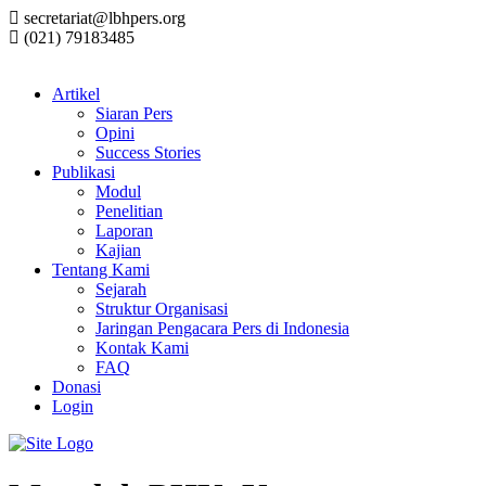
secretariat@lbhpers.org
(021) 79183485
Artikel
Siaran Pers
Opini
Success Stories
Publikasi
Modul
Penelitian
Laporan
Kajian
Tentang Kami
Sejarah
Struktur Organisasi
Jaringan Pengacara Pers di Indonesia
Kontak Kami
FAQ
Donasi
Login