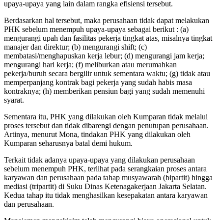
upaya-upaya yang lain dalam rangka efisiensi tersebut.
Berdasarkan hal tersebut, maka perusahaan tidak dapat melakukan
PHK sebelum menempuh upaya-upaya sebagai berikut : (a)
mengurangi upah dan fasilitas pekerja tingkat atas, misalnya tingkat
manajer dan direktur; (b) mengurangi shift; (c)
membatasi/menghapuskan kerja lebur; (d) mengurangi jam kerja;
mengurangi hari kerja; (f) meliburkan atau merumahkan
pekerja/buruh secara bergilir untuk sementara waktu; (g) tidak atau
memperpanjang kontrak bagi pekerja yang sudah habis masa
kontraknya; (h) memberikan pensiun bagi yang sudah memenuhi
syarat.
Sementara itu, PHK yang dilakukan oleh Kumparan tidak melalui
proses tersebut dan tidak dibarengi dengan penutupan perusahaan.
Artinya, menurut Mona, tindakan PHK yang dilakukan oleh
Kumparan seharusnya batal demi hukum.
Terkait tidak adanya upaya-upaya yang dilakukan perusahaan
sebelum menempuh PHK, terlihat pada serangkaian proses antara
karyawan dan perusahaan pada tahap musyawarah (bipartit) hingga
mediasi (tripartit) di Suku Dinas Ketenagakerjaan Jakarta Selatan.
Kedua tahap itu tidak menghasilkan kesepakatan antara karyawan
dan perusahaan.