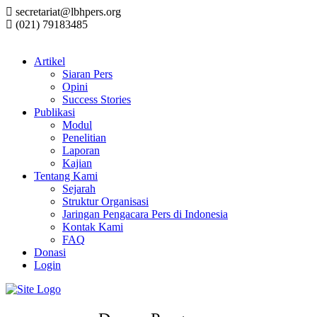
secretariat@lbhpers.org
(021) 79183485
Artikel
Siaran Pers
Opini
Success Stories
Publikasi
Modul
Penelitian
Laporan
Kajian
Tentang Kami
Sejarah
Struktur Organisasi
Jaringan Pengacara Pers di Indonesia
Kontak Kami
FAQ
Donasi
Login