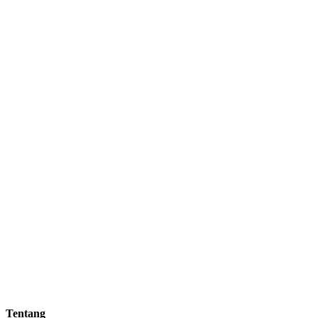
Username or E-mail
Password
Keep me signed in
Register
Forgot your password?
Tentang