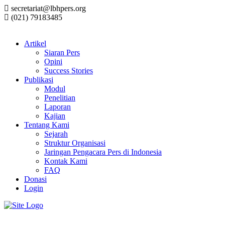
secretariat@lbhpers.org
(021) 79183485
Artikel
Siaran Pers
Opini
Success Stories
Publikasi
Modul
Penelitian
Laporan
Kajian
Tentang Kami
Sejarah
Struktur Organisasi
Jaringan Pengacara Pers di Indonesia
Kontak Kami
FAQ
Donasi
Login
Login