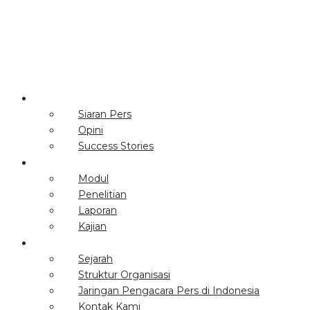
secretariat@lbhpers.org
(021) 79183485
Artikel
Siaran Pers
Opini
Success Stories
Publikasi
Modul
Penelitian
Laporan
Kajian
Tentang Kami
Sejarah
Struktur Organisasi
Jaringan Pengacara Pers di Indonesia
Kontak Kami