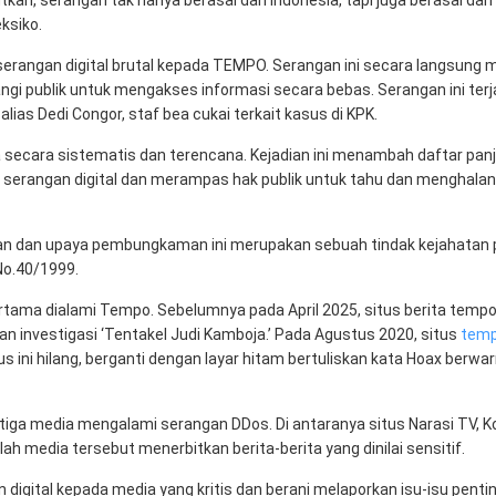
, serangan tak hanya berasal dari Indonesia, tapi juga berasal dari
eksiko.
rangan digital brutal kepada TEMPO. Serangan ini secara langsung m
 publik untuk mengakses informasi secara bebas. Serangan ini terj
ias Dedi Congor, staf bea cukai terkait kasus di KPK.
a secara sistematis dan terencana. Kejadian ini menambah daftar pan
erangan digital dan merampas hak publik untuk tahu dan menghalan
asan dan upaya pembungkaman ini merupakan sebuah tindak kejahatan 
No.40/1999.
ertama dialami Tempo. Sebelumnya pada April 2025, situs berita temp
an investigasi ‘Tentakel Judi Kamboja.’ Pada Agustus 2020, situs
temp
us ini hilang, berganti dengan layar hitam bertuliskan kata Hoax berwa
a media mengalami serangan DDos. Di antaranya situs Narasi TV, K
lah media tersebut menerbitkan berita-berita yang dinilai sensitif.
digital kepada media yang kritis dan berani melaporkan isu-isu penti