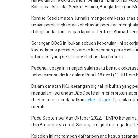
hanya dalam waktu dua jam. Analisa TEMPO menyebutkan
Kolombia, Amerika Serikat, Filipina, Bangladesh dan M
Komite Keselamatan Jurnalis mengecam keras atas se
upaya pembungkaman kebebasan pers dan menghalangi
diduga berkaitan dengan laporan tentang Ahmad Dedi al
Serangan DDoS ini bukan sebuah kebetulan, ini bekerj
kasus-kasus pembungkaman kebebasan pers melalui s
informasi yang seharusnya bebas dan terbuka.
Padahal, upaya ini menjadi salah satu bentuk keker
sebagaimana diatur dalam Pasal 18 ayat (1) UU Pers 
Dalam catatan KKJ, serangan digital ini bukan yang p
mengalami serangan
DDoS
setelah menerbitkan lapor
diretas atau mendapatkan
cyber attack
. Tampilan sit
merah.
Pada September dan Oktober 2022, TEMPO bersama tig
dan Batamnews.co.id. Serangan digital itu terjadi sete
Kejadian ini menambah daftar panjang kasus serangan 