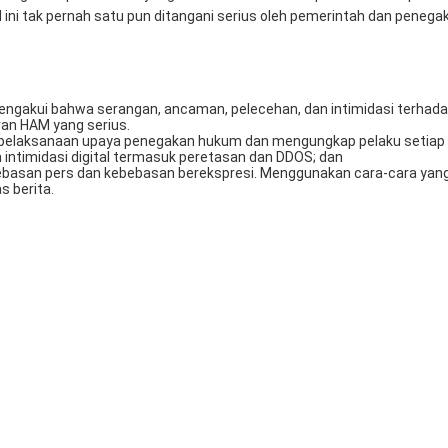
 ini tak pernah satu pun ditangani serius oleh pemerintah dan penega
ngakui bahwa serangan, ancaman, pelecehan, dan intimidasi terhad
ran HAM yang serius.
 pelaksanaan upaya penegakan hukum dan mengungkap pelaku setiap
ntimidasi digital termasuk peretasan dan DDOS; dan
asan pers dan kebebasan berekspresi. Menggunakan cara-cara yang
 berita.