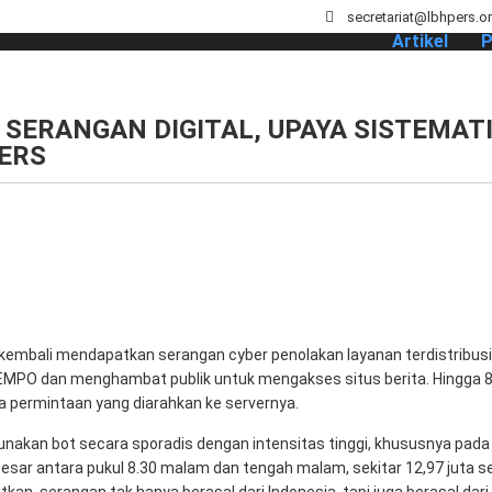
secretariat@lbhpers.o
Artikel
P
SERANGAN DIGITAL, UPAYA SISTEMAT
PERS
O kembali mendapatkan serangan cyber penolakan layanan terdistribus
TEMPO dan menghambat publik untuk mengakses situs berita. Hingga 8
uta permintaan yang diarahkan ke servernya.
akan bot secara sporadis dengan intensitas tinggi, khususnya pada
rbesar antara pukul 8.30 malam dan tengah malam, sekitar 12,97 juta 