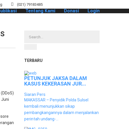
rg
(021) 79183485
ublikasi
Tentang Kami
Donasi
Login
IS
TERBARU
PETUNJUK JAKSA DALAM
KASUS KEKERASAN JUR...
i (DDoS)
Siaran Pers
 Juni
MAKASSAR – Penyidik Polda Sulsel
kembali menunjukkan sikap
pembangkangannya dalam menjalankan
 sore
perintah undang-...
serangan