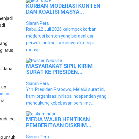
KORBAN MODERASI KONTEN
DAN KOALISI MASYA...
enjadi
Siaran Pers
adi
Rabu, 22 Juli 2026 kelompok korban
moderasi konten yang berasal dari
perwakilan koalisi masyarakat sipil
jang
menye...
gi arus
MASYARAKAT SIPIL KIRIM
pidana
SURAT KE PRESIDEN...
Siaran Pers
o.co
Yth. Presiden Prabowo, Melalui surat ini,
o.co
kami organisasi nirlaba independen yang
rna
mendukung kebebasan pers, me...
MEDIA WAJIB HENTIKAN
onde.co,
PEMBERITAAN DISKRIM...
Siaran Pers
ng untuk