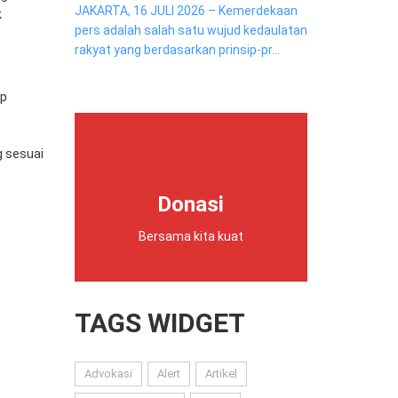
JAKARTA, 16 JULI 2026 – Kemerdekaan
k
pers adalah salah satu wujud kedaulatan
rakyat yang berdasarkan prinsip-pr...
ap
 sesuai
Donasi
Bersama kita kuat
TAGS WIDGET
Advokasi
Alert
Artikel