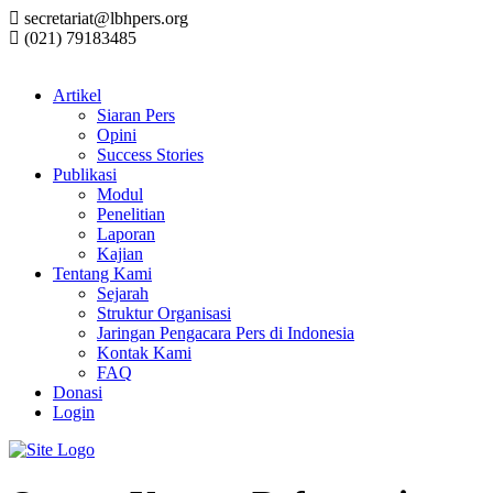
secretariat@lbhpers.org
(021) 79183485
Artikel
Siaran Pers
Opini
Success Stories
Publikasi
Modul
Penelitian
Laporan
Kajian
Tentang Kami
Sejarah
Struktur Organisasi
Jaringan Pengacara Pers di Indonesia
Kontak Kami
FAQ
Donasi
Login