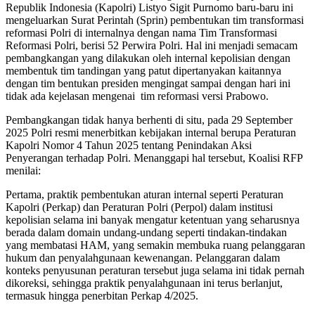
Republik Indonesia (Kapolri) Listyo Sigit Purnomo baru-baru ini
mengeluarkan Surat Perintah (Sprin) pembentukan tim transformasi
reformasi Polri di internalnya dengan nama Tim Transformasi
Reformasi Polri, berisi 52 Perwira Polri. Hal ini menjadi semacam
pembangkangan yang dilakukan oleh internal kepolisian dengan
membentuk tim tandingan yang patut dipertanyakan kaitannya
dengan tim bentukan presiden mengingat sampai dengan hari ini
tidak ada kejelasan mengenai tim reformasi versi Prabowo.
Pembangkangan tidak hanya berhenti di situ, pada 29 September
2025 Polri resmi menerbitkan kebijakan internal berupa Peraturan
Kapolri Nomor 4 Tahun 2025 tentang Penindakan Aksi
Penyerangan terhadap Polri. Menanggapi hal tersebut, Koalisi RFP
menilai:
Pertama, praktik pembentukan aturan internal seperti Peraturan
Kapolri (Perkap) dan Peraturan Polri (Perpol) dalam institusi
kepolisian selama ini banyak mengatur ketentuan yang seharusnya
berada dalam domain undang-undang seperti tindakan-tindakan
yang membatasi HAM, yang semakin membuka ruang pelanggaran
hukum dan penyalahgunaan kewenangan. Pelanggaran dalam
konteks penyusunan peraturan tersebut juga selama ini tidak pernah
dikoreksi, sehingga praktik penyalahgunaan ini terus berlanjut,
termasuk hingga penerbitan Perkap 4/2025.