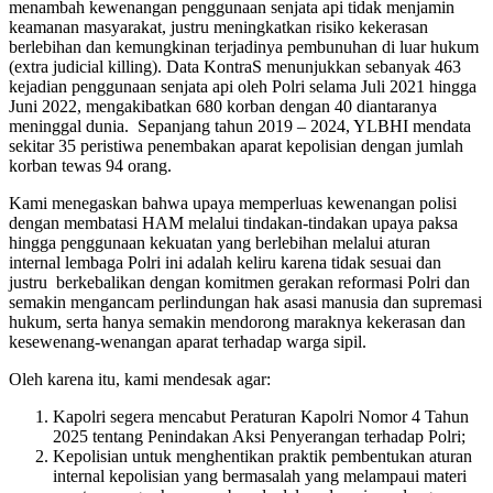
menambah kewenangan penggunaan senjata api tidak menjamin
keamanan masyarakat, justru meningkatkan risiko kekerasan
berlebihan dan kemungkinan terjadinya pembunuhan di luar hukum
(extra judicial killing). Data KontraS menunjukkan sebanyak 463
kejadian penggunaan senjata api oleh Polri selama Juli 2021 hingga
Juni 2022, mengakibatkan 680 korban dengan 40 diantaranya
meninggal dunia. Sepanjang tahun 2019 – 2024, YLBHI mendata
sekitar 35 peristiwa penembakan aparat kepolisian dengan jumlah
korban tewas 94 orang.
Kami menegaskan bahwa upaya memperluas kewenangan polisi
dengan membatasi HAM melalui tindakan-tindakan upaya paksa
hingga penggunaan kekuatan yang berlebihan melalui aturan
internal lembaga Polri ini adalah keliru karena tidak sesuai dan
justru berkebalikan dengan komitmen gerakan reformasi Polri dan
semakin mengancam perlindungan hak asasi manusia dan supremasi
hukum, serta hanya semakin mendorong maraknya kekerasan dan
kesewenang-wenangan aparat terhadap warga sipil.
Oleh karena itu, kami mendesak agar:
Kapolri segera mencabut Peraturan Kapolri Nomor 4 Tahun
2025 tentang Penindakan Aksi Penyerangan terhadap Polri;
Kepolisian untuk menghentikan praktik pembentukan aturan
internal kepolisian yang bermasalah yang melampaui materi