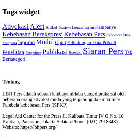
Tags widget
Alert
Advokasi
Kampanye
Artikel
Kajian
Beasiswa Liputan
Kebebasan Pers
Kebebasan Berekspresi
Kebocoran Data
Modul
laporan
Pelindungan Data Pribadi
Opini
Kompetisi
Siaran Pers
Publikasi
Penelitian
Tak
Regulasi
Pengaduan
Berkategori
Tentang
LBH Pers adalah sebuah lembaga nirlaba yang diprakarsai oleh
beberapa orang advokat muda yang tergabung dalam komite
Pembela kebebasan Pers (KPKP)
Legal Aid Center for the Press Jl. Kalibata Timur IV G No. 10
Kalibata, Pancoran, Jakarta Selatan Phone: (021) 79183485
Website: https://lbhpers.org/