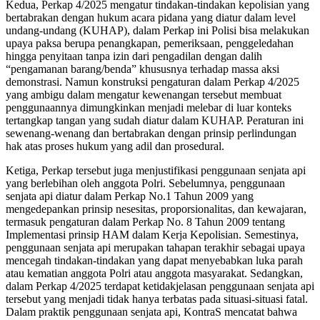
Kedua, Perkap 4/2025 mengatur tindakan-tindakan kepolisian yang
bertabrakan dengan hukum acara pidana yang diatur dalam level
undang-undang (KUHAP), dalam Perkap ini Polisi bisa melakukan
upaya paksa berupa penangkapan, pemeriksaan, penggeledahan
hingga penyitaan tanpa izin dari pengadilan dengan dalih
“pengamanan barang/benda” khususnya terhadap massa aksi
demonstrasi. Namun konstruksi pengaturan dalam Perkap 4/2025
yang ambigu dalam mengatur kewenangan tersebut membuat
penggunaannya dimungkinkan menjadi melebar di luar konteks
tertangkap tangan yang sudah diatur dalam KUHAP. Peraturan ini
sewenang-wenang dan bertabrakan dengan prinsip perlindungan
hak atas proses hukum yang adil dan prosedural.
Ketiga, Perkap tersebut juga menjustifikasi penggunaan senjata api
yang berlebihan oleh anggota Polri. Sebelumnya, penggunaan
senjata api diatur dalam Perkap No.1 Tahun 2009 yang
mengedepankan prinsip nesesitas, proporsionalitas, dan kewajaran,
termasuk pengaturan dalam Perkap No. 8 Tahun 2009 tentang
Implementasi prinsip HAM dalam Kerja Kepolisian. Semestinya,
penggunaan senjata api merupakan tahapan terakhir sebagai upaya
mencegah tindakan-tindakan yang dapat menyebabkan luka parah
atau kematian anggota Polri atau anggota masyarakat. Sedangkan,
dalam Perkap 4/2025 terdapat ketidakjelasan penggunaan senjata api
tersebut yang menjadi tidak hanya terbatas pada situasi-situasi fatal.
Dalam praktik penggunaan senjata api, KontraS mencatat bahwa