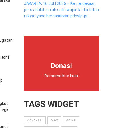
yarakat
JAKARTA, 16 JULI 2026 – Kemerdekaan
pers adalah salah satu wujud kedaulatan
rakyat yang berdasarkan prinsip-pr...
gugatan
tarif
Donasi
Bersama kita kuat
ap
TAGS WIDGET
ngkut
tegis
Advokasi
Alert
Artikel
ansi,