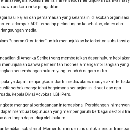
retariat Negara. Koalisi menilai hal tersebut menunjukkan bahwa mas
bawa perkara ini ke pengadilan.
i hasil kajian dan pemantauan yang selama ini dilakukan organisasi
n potensi dampak ART terhadap perlindungan kesehatan, akses obat,
berlangsungan media.
lam Pusaran Otoritarian” untuk menunjukkan keterkaitan substansi 
adilan di Amerika Serikat yang membatalkan dasar hukum kebijakan 
a ini menunjukkan bahwa pemerintah Indonesia mengambil langkah yang
gkan perkembangan hukum yang terjadi di negara mitra.
Dampaknya dapat menjangkau industri media, akses masyarakat terhad
u publik berhak mengetahui bagaimana perjanjian ini dibuat dan apa
ada, Kepala Divisi Advokasi LBH Pers.
 sengketa mengenai perdagangan internasional. Persidangan ini menya
ah dapat membuat keputusan yang mempengaruhi berbagai sektor stra
na dan tanpa dapat diuji oleh hukum.
n keadilan substantif. Momentum ini penting untuk menguji transpar