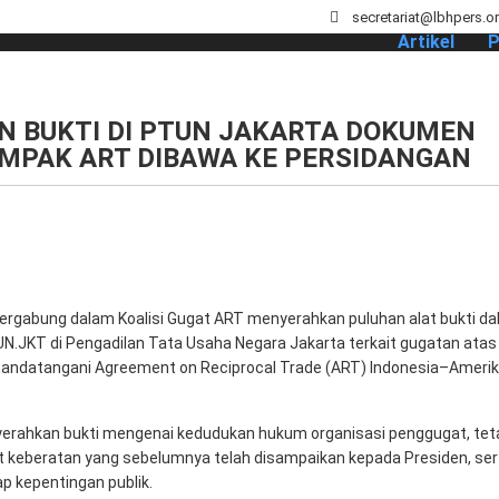
secretariat@lbhpers.o
Artikel
P
N BUKTI DI PTUN JAKARTA DOKUMEN
MPAK ART DIBAWA KE PERSIDANGAN
g tergabung dalam Koalisi Gugat ART menyerahkan puluhan alat bukti d
.JKT di Pengadilan Tata Usaha Negara Jakarta terkait gugatan atas
andatangani Agreement on Reciprocal Trade (ART) Indonesia–Ameri
erahkan bukti mengenai kedudukan hukum organisasi penggugat, teta
keberatan yang sebelumnya telah disampaikan kepada Presiden, sert
 kepentingan publik.