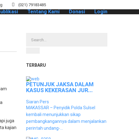
rg
(021) 79183485
ublikasi
Tentang Kami
Donasi
Login
TERBARU
PETUNJUK JAKSA DALAM
alam
KASUS KEKERASAN JUR...
Siaran Pers
ka
MAKASSAR – Penyidik Polda Sulsel
kembali menunjukkan sikap
pi juga
pembangkangannya dalam menjalankan
a kajian
perintah undang-...