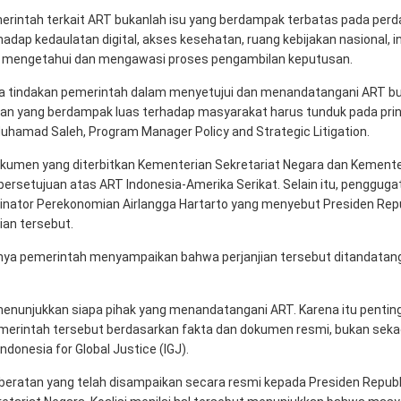
erintah terkait ART bukanlah isu yang berdampak terbatas pada per
adap kedaulatan digital, akses kesehatan, ruang kebijakan nasional, i
k mengetahui dan mengawasi proses pengambilan keputusan.
hwa tindakan pemerintah dalam menyetujui dan menandatangani ART b
ian yang berdampak luas terhadap masyarakat harus tunduk pada prin
a Muhamad Saleh, Program Manager Policy and Strategic Litigation.
okumen yang diterbitkan Kementerian Sekretariat Negara dan Kemente
rsetujuan atas ART Indonesia-Amerika Serikat. Selain itu, pengguga
dinator Perekonomian Airlangga Hartarto yang menyebut Presiden Repu
ian tersebut.
mnya pemerintah menyampaikan bahwa perjanjian tersebut ditandatang
enunjukkan siapa pihak yang menandatangani ART. Karena itu penting
emerintah tersebut berdasarkan fakta dan dokumen resmi, bukan seka
ndonesia for Global Justice (IGJ).
eberatan yang telah disampaikan secara resmi kepada Presiden Republ