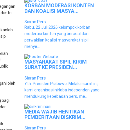
KORBAN MODERASI KONTEN
dagangan
DAN KOALISI MASYA...
ndustri
Siaran Pers
Rabu, 22 Juli 2026 kelompok korban
ukanlah
moderasi konten yang berasal dari
sip
perwakilan koalisi masyarakat sipil
menye...
rian
t
MASYARAKAT SIPIL KIRIM
blik
SURAT KE PRESIDEN...
Siaran Pers
ani oleh
Yth. Presiden Prabowo, Melalui surat ini,
kami organisasi nirlaba independen yang
mendukung kebebasan pers, me...
 bagi
dar
MEDIA WAJIB HENTIKAN
PEMBERITAAN DISKRIM...
ik
Siaran Pers