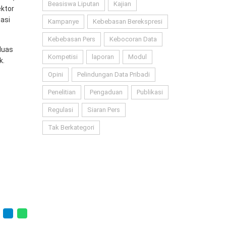
Beasiswa Liputan
Kajian
ektor
tasi
Kampanye
Kebebasan Berekspresi
Kebebasan Pers
Kebocoran Data
luas
Kompetisi
laporan
Modul
k.
Opini
Pelindungan Data Pribadi
Penelitian
Pengaduan
Publikasi
Regulasi
Siaran Pers
Tak Berkategori