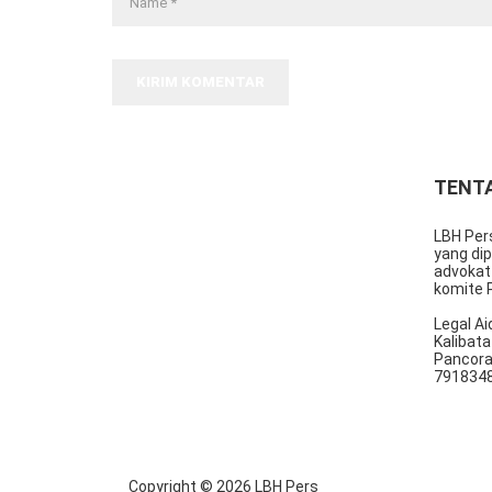
KIRIM KOMENTAR
TENT
LBH Per
yang dip
advokat
komite 
Legal Ai
Kalibata
Pancora
79183485
Copyright ©
2026
LBH Pers