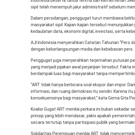
Indonesia beserta tanda terima dari Kementerian Sek
sipil telah menempuh jalur administratif sebelum mem
Dalam persidangan, penggugat turut membawa belrbaga
masyarakat sipil. Kajian-kajian tersebut menunjukka
kedaulatan data, ekonomi digital, investasi, serta ke
AJI Indonesia menyerahkan Catatan Tahunan “Pers da
dengan keberlangsungan media dan kebebasan pers.
Penggugat juga menyerahkan terjemahan putusan peng
yang menjadi pijakan awal perjanjian tersebut. Fakt
berdampak luas bagi masyarakat tanpa mempertimban
“ART tidak hanya berbicara soal ekspor dan impor. 
informasi, dan ruang demokrasi itu sendiri. Karena it
konsekuensinya bagi masyarakat,” kata Gema Gita Pers
Koalisi Gugat ART menilai perkara ini bukan sekadar
prinsip yang lebih mendasar, yakni apakah pemerint
secara tertutup tanpa partisipasi publik yang bermak
Solidaritas Perempuan menilai ART tidak mencerminka