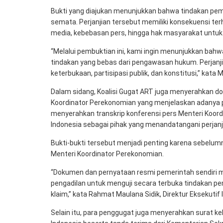
Bukti yang diajukan menunjukkan bahwa tindakan pem
semata. Perjanjian tersebut memiliki konsekuensi terh
media, kebebasan pers, hingga hak masyarakat untu
“Melalui pembuktian ini, kami ingin menunjukkan ba
tindakan yang bebas dari pengawasan hukum. Perjanj
keterbukaan, partisipasi publik, dan konstitusi,” kat
Dalam sidang, Koalisi Gugat ART juga menyerahkan d
Koordinator Perekonomian yang menjelaskan adanya pe
menyerahkan transkrip konferensi pers Menteri Koor
Indonesia sebagai pihak yang menandatangani perjanj
Bukti-bukti tersebut menjadi penting karena sebelu
Menteri Koordinator Perekonomian.
“Dokumen dan pernyataan resmi pemerintah sendiri m
pengadilan untuk menguji secara terbuka tindakan p
klaim,” kata Rahmat Maulana Sidik, Direktur Eksekutif I
Selain itu, para penggugat juga menyerahkan surat k