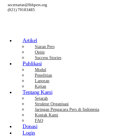
secretariat@lbhpers.org
(021) 79183485
Artikel
Siaran Pers
Opini
Success Stories
Publikasi
Modul
Penelitian
Laporan
Kajian
Tentang Kami
Sejarah
Struktur Organisasi
Jaringan Pengacara Pers di Indonesia
Kontak Kami
FAQ
Donasi
Login