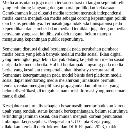
Media arus utama juga masih terkonsentrasi di tangan segelintir elit
yang terhubung langsung dengan partai politik dan kekuasaan.
Cengkeraman kuat oligarki media tersebut merusak independensi
media karena menjadikan media sebagai corong kepentingan politik
dan bisnis pemiliknya. Termasuk juga tidak ada transparansi pada
kepemilikan dan sumber iklan media. Demikian juga dengan media
penyiaran yang saat ini dibiayai oleh negara, belum mampu
mengusung kepentingan publik sepenuhnya.
Sementara disrupsi digital berdampak pada perubahan pembaca
media berita yang lebih banyak melalui media sosial. Iklan digital
yang meningkat juga lebih banyak datang ke platform media sosial
daripada ke media berita. Hal ini berdampak langsung pada media
berita yang kesulitan mempertahankan bisnisnya secara stabil.
Sementara ketergantungan pada model bisnis dari platform media
sosial dapat mendorong media melahirkan jurnalisme bermutu
rendah, rentan mengamplifikasi propaganda dan informasi yang
belum diverifikasi, di tengah tsunami misinformasi yang mencemari
ruang digital.
Kesejahteraan jurnalis sebagian besar masih memprihatinkan karena
upah yang rendah, status kontrak berkepanjangan, belum seluruhnya
terlindungi jaminan sosial, dan mudah menjadi korban pemutusan
hubungan kerja sepihak. Pengesahan UU Cipta Kerja yang
dilakukan kembali oleh Jokowi dan DPR RI pada 2023, makin