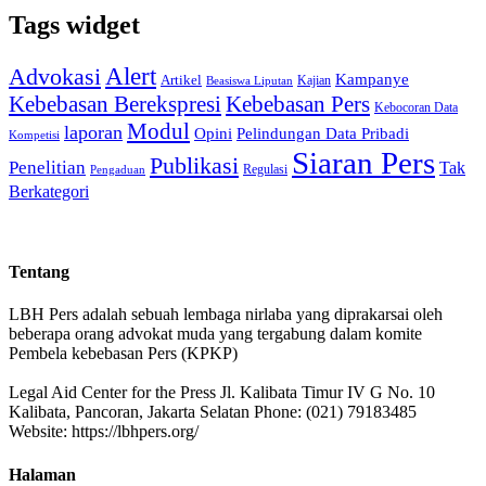
Tags widget
Alert
Advokasi
Kampanye
Artikel
Kajian
Beasiswa Liputan
Kebebasan Pers
Kebebasan Berekspresi
Kebocoran Data
Modul
laporan
Pelindungan Data Pribadi
Opini
Kompetisi
Siaran Pers
Publikasi
Penelitian
Tak
Regulasi
Pengaduan
Berkategori
Tentang
LBH Pers adalah sebuah lembaga nirlaba yang diprakarsai oleh
beberapa orang advokat muda yang tergabung dalam komite
Pembela kebebasan Pers (KPKP)
Legal Aid Center for the Press Jl. Kalibata Timur IV G No. 10
Kalibata, Pancoran, Jakarta Selatan Phone: (021) 79183485
Website: https://lbhpers.org/
Halaman