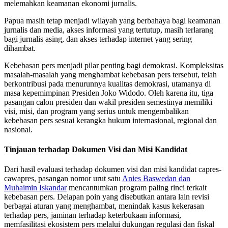
melemahkan keamanan ekonomi jurnalis.
Papua masih tetap menjadi wilayah yang berbahaya bagi keamanan
jurnalis dan media, akses informasi yang tertutup, masih terlarang
bagi jurnalis asing, dan akses terhadap internet yang sering
dihambat.
Kebebasan pers menjadi pilar penting bagi demokrasi. Kompleksitas
masalah-masalah yang menghambat kebebasan pers tersebut, telah
berkontribusi pada menurunnya kualitas demokrasi, utamanya di
masa kepemimpinan Presiden Joko Widodo. Oleh karena itu, tiga
pasangan calon presiden dan wakil presiden semestinya memiliki
visi, misi, dan program yang serius untuk mengembalikan
kebebasan pers sesuai kerangka hukum internasional, regional dan
nasional.
Tinjauan terhadap Dokumen Visi dan Misi Kandidat
Dari hasil evaluasi terhadap dokumen visi dan misi kandidat capres-
cawapres, pasangan nomor urut satu
Anies Baswedan dan
Muhaimin Iskandar
mencantumkan program paling rinci terkait
kebebasan pers. Delapan poin yang disebutkan antara lain revisi
berbagai aturan yang menghambat, menindak kasus kekerasan
terhadap pers, jaminan terhadap keterbukaan informasi,
memfasilitasi ekosistem pers melalui dukungan regulasi dan fiskal