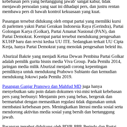
kebebasan pers yang bertanggung jawab’ sangat kabur, tidak
menjawab persoalan yang saat ini dihadapi pers, dan justru rentan
membawa pers di bawah kontrol kekuasaan yang kuat.
Pasangan tersebut didukung oleh empat partai yang memiliki kursi
di parlemen yakni Partai Gerakan Indonesia Raya (Gerindra), Partai
Golongan Karya (Golkar), Partai Amanat Nasional (PAN), dan
Partai Demokrat. Keempat partai tersebut mendukung pengesahan
KUHP baru dan revisi kedua UU ITE. Sedangkan terkait UU Cipta
Kerja, hanya Partai Demokrat yang menolak pengesahan beleid itu.
Aburizal Bakrie yang menjadi Ketua Dewan Pembina Partai Golkar
adalah pemilik gurita bisnis media Viva Group. Pada Pemilu 2014,
jaringan media milik Aburizal menjadi corong kepentingan
pemiliknya untuk mendukung Prabowo Subianto dan kemudian
mendukung Jokowi pada Pemilu 2019.
Pasangan Ganjar Pranowo dan Mahfud MD
juga hanya
menyebutkan satu poin dalam dokumen visi-misi terkait kebebasan
pers yang berbunyi: Menjamin pers yang bebas, bergerak dan
bermartabat dengan memastikan regulasi tidak digunakan untuk
membatasi kebebasan pers. Meningkatkan literasi media sosial serta
mendorong aktivitas media sosial yang bersih dan bertanggung
jawab.
Pasangan tersebut didukung oleh PDIP, PPP, Perindo dan Partai