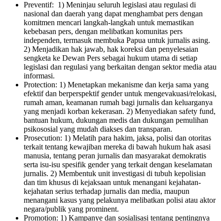
Preventif: 1) Meninjau seluruh legislasi atau regulasi di
nasional dan daerah yang dapat menghambat pers dengan
komitmen mencari langkah-langkah untuk memastikan
kebebasan pers, dengan melibatkan komunitas pers
independen, termasuk membuka Papua untuk jurnalis asing.
2) Menjadikan hak jawab, hak koreksi dan penyelesaian
sengketa ke Dewan Pers sebagai hukum utama di setiap
legislasi dan regulasi yang berkaitan dengan sektor media atau
informasi.
Protection: 1) Menetapkan mekanisme dan kerja sama yang
efektif dan berperspektif gender untuk mengevakuasi/relokasi,
rumah aman, keamanan rumah bagi jurnalis dan keluarganya
yang menjadi korban kekerasan. 2) Menyediakan safety fund,
bantuan hukum, dukungan medis dan dukungan pemulihan
psikososial yang mudah diakses dan transparan.
Prosecution: 1) Melatih para hakim, jaksa, polisi dan otoritas
terkait tentang kewajiban mereka di bawah hukum hak asasi
manusia, tentang peran jurnalis dan masyarakat demokratis
serta isu-isu spesifik gender yang terkait dengan keselamatan
jurnalis. 2) Membentuk unit investigasi di tubuh kepolisian
dan tim khusus di kejaksaan untuk
menangani
kejahatan-
kejahatan serius terhadap jurnalis dan media, maupun
menangani kasus yang pelakunya melibatkan polisi atau aktor
negara/publik yang prominent.
Promotion: 1) Kampanye dan sosialisasi tentang pentingnya