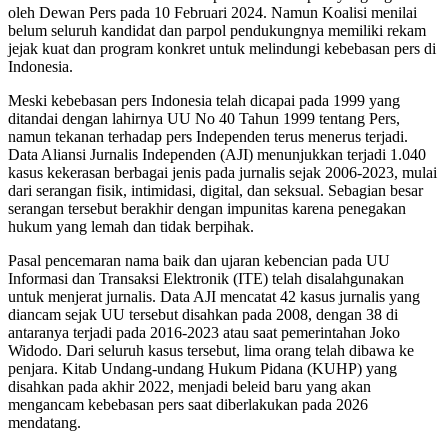
oleh Dewan Pers pada 10 Februari 2024. Namun Koalisi menilai
belum seluruh kandidat dan parpol pendukungnya memiliki rekam
jejak kuat dan program konkret untuk melindungi kebebasan pers di
Indonesia.
Meski kebebasan pers Indonesia telah dicapai pada 1999 yang
ditandai dengan lahirnya UU No 40 Tahun 1999 tentang Pers,
namun tekanan terhadap pers Independen terus menerus terjadi.
Data Aliansi Jurnalis Independen (AJI) menunjukkan terjadi 1.040
kasus kekerasan berbagai jenis pada jurnalis sejak 2006-2023, mulai
dari serangan fisik, intimidasi, digital, dan seksual. Sebagian besar
serangan tersebut berakhir dengan impunitas karena penegakan
hukum yang lemah dan tidak berpihak.
Pasal pencemaran nama baik dan ujaran kebencian pada UU
Informasi dan Transaksi Elektronik (ITE) telah disalahgunakan
untuk menjerat jurnalis. Data AJI mencatat 42 kasus jurnalis yang
diancam sejak UU tersebut disahkan pada 2008, dengan 38 di
antaranya terjadi pada 2016-2023 atau saat pemerintahan Joko
Widodo. Dari seluruh kasus tersebut, lima orang telah dibawa ke
penjara. Kitab Undang-undang Hukum Pidana (KUHP) yang
disahkan pada akhir 2022, menjadi beleid baru yang akan
mengancam kebebasan pers saat diberlakukan pada 2026
mendatang.