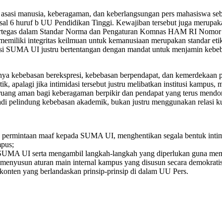
sasi manusia, keberagaman, dan keberlangsungan pers mahasiswa sebag
 Pasal 6 huruf b UU Pendidikan Tinggi. Kewajiban tersebut juga merup
dipertegas dalam Standar Norma dan Pengaturan Komnas HAM RI Nomor
miliki integritas keilmuan untuk kemanusiaan merupakan standar et
kasi SUMA UI justru bertentangan dengan mandat untuk menjamin keb
innya kebebasan berekspresi, kebebasan berpendapat, dan kemerdekaan 
, apalagi jika intimidasi tersebut justru melibatkan institusi kampu
ruang aman bagi keberagaman berpikir dan pendapat yang terus mendo
adi pelindung kebebasan akademik, bukan justru menggunakan relasi 
permintaan maaf kepada SUMA UI, menghentikan segala bentuk intimi
pus;
p SUMA UI serta mengambil langkah-langkah yang diperlukan guna mem
 menyusun aturan main internal kampus yang disusun secara demokra
konten yang berlandaskan prinsip-prinsip di dalam UU Pers.