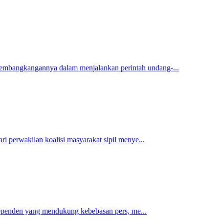
mbangkangannya dalam menjalankan perintah undang-...
i perwakilan koalisi masyarakat sipil menye...
ndependen yang mendukung kebebasan pers, me...