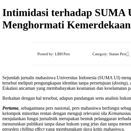
Intimidasi terhadap SUMA
Menghormati Kemerdekaan
18
Posted by:
LBH Pers
Category:
Siaran Pers
Jun
Sejumlah jurnalis mahasiswa Universitas Indonesia (SUMA UI) menga
tersebut meliputi pengungkapan identitas tanpa persetujuan (
doxing
),
Eskalasi ancaman yang membahayakan keamanan dan keselamatan pa
Berkaitan dengan hal tersebut, adapun pandangan serta analisis huku
Pertama
, sebagaimana pers nasional, pers mahasiswa berfungsi sebag
kelompok minoritas rentan dengan menguji relevansi sila
Kemanusiaa
menjalankan fungsi jurnalistik merupakan bentuk pelanggaran terha
menurunkan publikasi tanpa dasar hukum yang jelas dan tanpa mene
preseden
chilling effect
yang membungkam daya kritis mahasiswa.