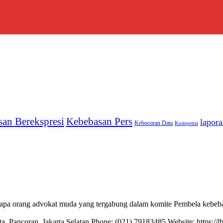
Kebebasan Pers
an Berekspresi
lapor
Kebocoran Data
Kompetisi
erapa orang advokat muda yang tergabung dalam komite Pembela kebe
ta, Pancoran, Jakarta Selatan Phone: (021) 79183485 Website: https://l