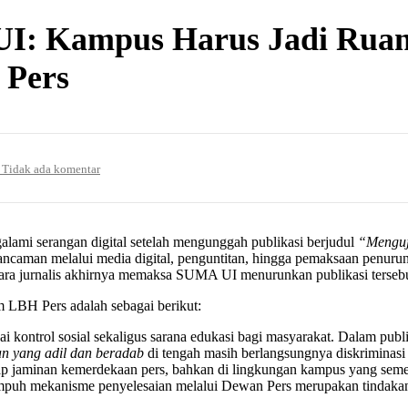
 UI: Kampus Harus Jadi Ru
 Pers
Tidak ada komentar
lami serangan digital setelah mengunggah publikasi berjudul
“Menguj
 ancaman melalui media digital, penguntitan, hingga pemaksaan penurun
ra jurnalis akhirnya memaksa SUMA UI menurunkan publikasi terseb
m LBH Pers adalah sebagai berikut:
ai kontrol sosial sekaligus sarana edukasi bagi masyarakat. Dalam pub
n yang adil dan beradab
di tengah masih berlangsungnya diskrimin
dap jaminan kemerdekaan pers, bahkan di lingkungan kampus yang sem
mpuh mekanisme penyelesaian melalui Dewan Pers merupakan tindakan