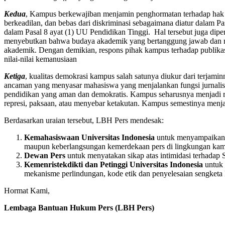
Kedua
, Kampus berkewajiban menjamin penghormatan terhadap hak a
berkeadilan, dan bebas dari diskriminasi sebagaimana diatur dalam
dalam Pasal 8 ayat (1) UU Pendidikan Tinggi. Hal tersebut juga 
menyebutkan bahwa budaya akademik yang bertanggung jawab dan me
akademik. Dengan demikian, respons pihak kampus terhadap publi
nilai-nilai kemanusiaan
Ketiga
, kualitas demokrasi kampus salah satunya diukur dari terjam
ancaman yang menyasar mahasiswa yang menjalankan fungsi jurnalistik
pendidikan yang aman dan demokratis. Kampus seharusnya menjadi 
represi, paksaan, atau menyebar ketakutan. Kampus semestinya menj
Berdasarkan uraian tersebut, LBH Pers mendesak:
Kemahasiswaan Universitas Indonesia
untuk menyampaikan 
maupun keberlangsungan kemerdekaan pers di lingkungan kam
Dewan Pers
untuk menyatakan sikap atas intimidasi terhada
Kemenristekdikti dan Petinggi Universitas Indonesia
untuk
mekanisme perlindungan, kode etik dan penyelesaian sengketa 
Hormat Kami,
Lembaga Bantuan Hukum Pers (LBH Pers)