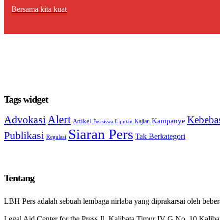
Bersama kita kuat
Tags widget
Alert
Advokasi
Kebebas
Kampanye
Artikel
Kajian
Beasiswa Liputan
Siaran Pers
Publikasi
Tak Berkategori
Regulasi
Tentang
LBH Pers adalah sebuah lembaga nirlaba yang diprakarsai oleh beb
Legal Aid Center for the Press Jl. Kalibata Timur IV G No. 10 Kaliba