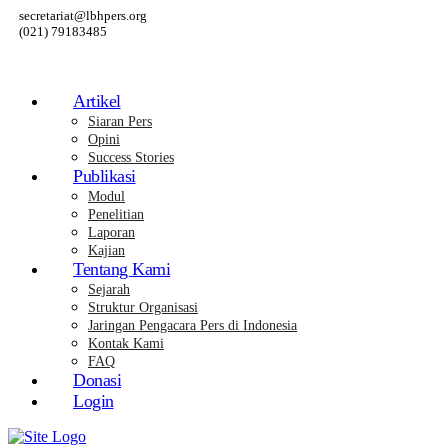
secretariat@lbhpers.org
(021) 79183485
Artikel
Siaran Pers
Opini
Success Stories
Publikasi
Modul
Penelitian
Laporan
Kajian
Tentang Kami
Sejarah
Struktur Organisasi
Jaringan Pengacara Pers di Indonesia
Kontak Kami
FAQ
Donasi
Login