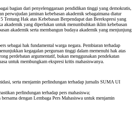
ai bagian dari penyelenggaraan pendidikan tinggi yang demokratis,
akan perwujudan jaminan kebebasan akademik sebagaimana diatur
 5 Tentang Hak atas Kebebasan Berpendapat dan Berekspresi yang
ika akademik yang diperlukan untuk menumbuhkan iklim kebebasan
ebasan akademik serta membangun budaya akademik yang menjunjung
pers sebagai hak fundamental warga negara. Pembiaran terhadap
s, menunjukkan kegagalan perguruan tinggi dalam memenuhi hak atas
rong perdebatan argumentatif, bukan menggunakan pendekatan
kuasa untuk membungkam ekspresi kritis mahasiswanya.
dasi, serta menjamin perlindungan terhadap jurnalis SUMA UI
astikan perlindungan terhadap pers mahasiswa;
tis bersama dengan Lembaga Pers Mahasiswa untuk menjamin