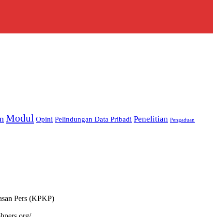
Modul
an
Penelitian
Pelindungan Data Pribadi
Opini
Pengaduan
basan Pers (KPKP)
bhpers.org/