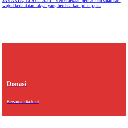
JAKARTA, 16 JULI 2026 – Kemerdekaan pers adalah salah satu
wujud kedaulatan rakyat yang berdasarkan prinsip-pr...
Donasi
Bersama kita kuat