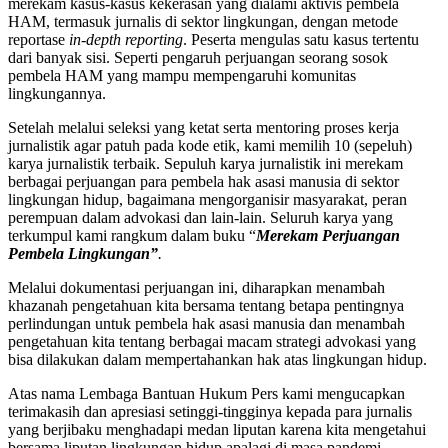
merekam kasus-kasus kekerasan yang dialami aktivis pembela
HAM, termasuk jurnalis di sektor lingkungan, dengan metode
reportase
in-depth reporting
. Peserta mengulas satu kasus tertentu
dari banyak sisi. Seperti pengaruh perjuangan seorang sosok
pembela HAM yang mampu mempengaruhi komunitas
lingkungannya.
Setelah melalui seleksi yang ketat serta mentoring proses kerja
jurnalistik agar patuh pada kode etik, kami memilih 10 (sepeluh)
karya jurnalistik terbaik. Sepuluh karya jurnalistik ini merekam
berbagai perjuangan para pembela hak asasi manusia di sektor
lingkungan hidup, bagaimana mengorganisir masyarakat, peran
perempuan dalam advokasi dan lain-lain. Seluruh karya yang
terkumpul kami rangkum dalam buku “
Merekam Perjuangan
Pembela Lingkungan”
.
Melalui dokumentasi perjuangan ini, diharapkan menambah
khazanah pengetahuan kita bersama tentang betapa pentingnya
perlindungan untuk pembela hak asasi manusia dan menambah
pengetahuan kita tentang berbagai macam strategi advokasi yang
bisa dilakukan dalam mempertahankan hak atas lingkungan hidup.
Atas nama Lembaga Bantuan Hukum Pers kami mengucapkan
terimakasih dan apresiasi setinggi-tingginya kepada para jurnalis
yang berjibaku menghadapi medan liputan karena kita mengetahui
bersama liputan lingkungan hidup apalagi di masa pandemi