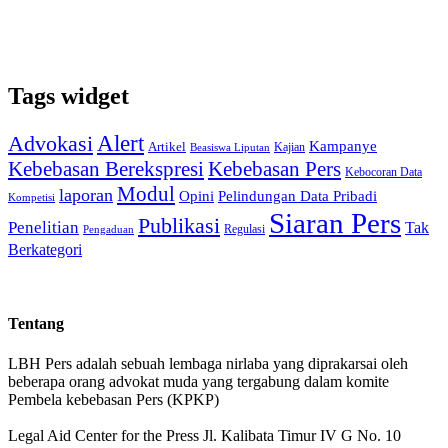
Tags widget
Alert
Advokasi
Kampanye
Artikel
Kajian
Beasiswa Liputan
Kebebasan Pers
Kebebasan Berekspresi
Kebocoran Data
Modul
laporan
Pelindungan Data Pribadi
Opini
Kompetisi
Siaran Pers
Publikasi
Penelitian
Tak
Regulasi
Pengaduan
Berkategori
Tentang
LBH Pers adalah sebuah lembaga nirlaba yang diprakarsai oleh
beberapa orang advokat muda yang tergabung dalam komite
Pembela kebebasan Pers (KPKP)
Legal Aid Center for the Press Jl. Kalibata Timur IV G No. 10