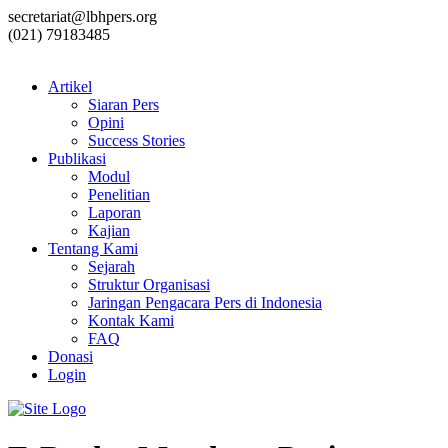
secretariat@lbhpers.org
(021) 79183485
Artikel
Siaran Pers
Opini
Success Stories
Publikasi
Modul
Penelitian
Laporan
Kajian
Tentang Kami
Sejarah
Struktur Organisasi
Jaringan Pengacara Pers di Indonesia
Kontak Kami
FAQ
Donasi
Login