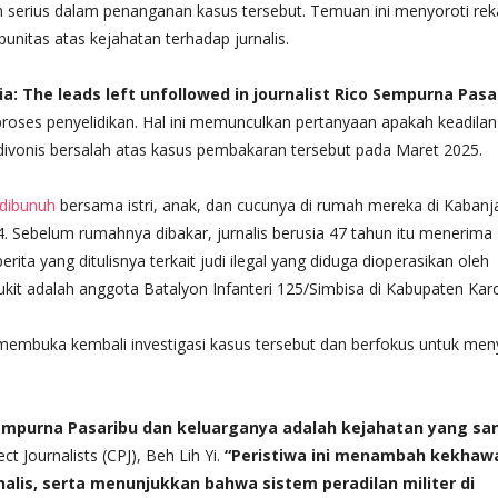
 serius dalam penanganan kasus tersebut. Temuan ini menyoroti re
unitas atas kejahatan terhadap jurnalis.
ia: The leads left unfollowed in journalist Rico Sempurna Pasa
oses penyelidikan. Hal ini memunculkan pertanyaan apakah keadilan
 divonis bersalah atas kasus pembakaran tersebut pada Maret 2025.
dibunuh
bersama istri, anak, dan cucunya di rumah mereka di Kabanj
. Sebelum rumahnya dibakar, jurnalis berusia 47 tahun itu menerima
a yang ditulisnya terkait judi ilegal yang diduga dioperasikan oleh
ukit adalah anggota Batalyon Infanteri 125/Simbisa di Kabupaten Kar
embuka kembali investigasi kasus tersebut dan berfokus untuk menye
Sempurna Pasaribu dan keluarganya adalah kejahatan yang sa
t Journalists (CPJ), Beh Lih Yi.
“Peristiwa ini menambah kekhaw
alis, serta menunjukkan bahwa sistem peradilan militer di