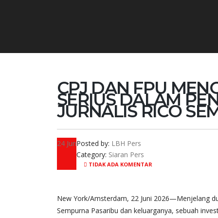
CPJ DAN FPU ME
SERIUS DALAM PE
JURNALIS RICO SE
24
Jun
Posted by:
LBH Pers
Category:
Siaran Pers
TIDAK ADA KOMENTAR
New York/Amsterdam, 22 Juni 2026—Menjelang du
Sempurna Pasaribu dan keluarganya, sebuah investi