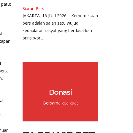
 patut
Siaran Pers
JAKARTA, 16 JULI 2026 – Kemerdekaan
pers adalah salah satu wujud
kedaulatan rakyat yang berdasarkan
i.
prinsip-pr...
akapan
t
serta
n,
Donasi
al
Bersama kita kuat
i.
emuan