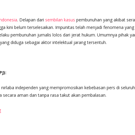
Indonesia
. Delapan dari
sembilan kasus
pembunuhan yang akibat ser
ngga kini belum terselesaikan. Impunitas telah menjadi fenomena yang
pelaku pembunuhan
jurnalis lolos dari jerat hukum. Umumnya pihak y
ang diduga sebagai aktor intelektual jarang tersentuh.
J):
si nirlaba independen yang mempromosikan kebebasan pers di seluruh
ta secara aman dan tanpa rasa takut akan pembalasan.
g