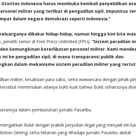
. Otoritas Indonesia harus membuka kembali penyelidikan at
sonel militer yang terlibat di pengadilan sipil. Impunitas t
tempat dalam negara demokrasi seperti Indonesia.”
 keluarganya dibakar hidup-hidup, namun hingga kini kita mas
s, peneliti senior di Free Press Unlimited (FPU)
. “Sistem peradilan mi
enden kemungkinan keterlibatan personel militer. Kami mende
ni ke pengadilan sipil, di mana transparansi publik dan
ingkan dalam mekanisme sistem peradilan militer yang tertut
kan militer, kesaksian para saksi, serta wawancara dengan pihak-pi
 tersebut menemukan adanya bukti kuat bahwa Bukit seharusnya disel
perannya dalam pembunuhan jurnalis Pasaribu.
mengaitkan Bukit dengan praktik perjudian ilegal yang menjadi inti ka
as Ginting; serta tekanan yang dihadapi jurnalis Pasaribu akibat