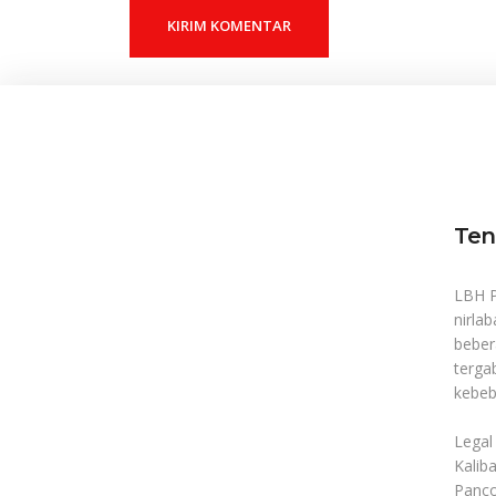
KIRIM KOMENTAR
Ten
LBH P
nirlab
beber
terga
kebeb
Legal 
Kaliba
Panco