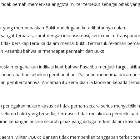
tidak pernah memeriksa anggota militer tersebut sebagai pihak yang
er yang membebaskan Bukit dari dugaan keterlibatannya dalam
angat terbatas, sarat dengan inkonsistensi, serta minim transparans
n tidak bersikap terbuka dalam menilai bukti, termasuk rekaman perc
 Pasaribu bahwa ia “mendapat perintah” dari Bukit.
esia mengabaikan indikasi kuat bahwa Pasaribu menjadi target akiba
alam beberapa hari sebelum pembunuhan, Pasaribu menerima ancaman 
nkan pemberitaannya. Ancaman itu kemudian ia laporkan kepada tema
.
penegakan hukum kasus ini tidak pernah secara serius menyelidiki h
 seluruh bukti yang tersedia, termasuk tidak melakukan pemeriksaan
aliran keuangan antara seluruh pihak yang diduga terkait dalam kasus in
erah Militer I/Bukit Barisan tidak memberikan tanggapan terkait t