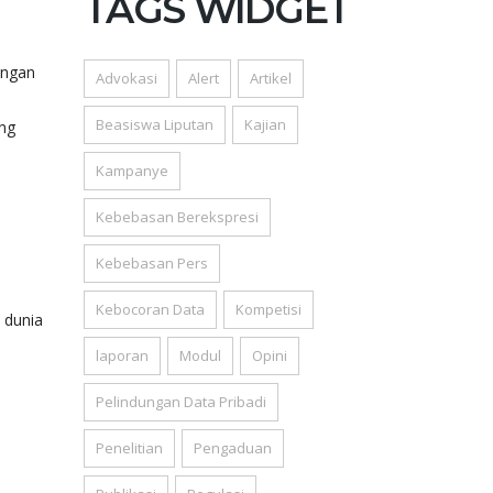
TAGS WIDGET
angan
Advokasi
Alert
Artikel
Beasiswa Liputan
Kajian
ang
Kampanye
Kebebasan Berekspresi
Kebebasan Pers
Kebocoran Data
Kompetisi
 dunia
laporan
Modul
Opini
Pelindungan Data Pribadi
Penelitian
Pengaduan