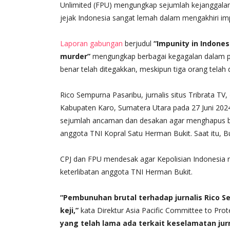
Unlimited (FPU) mengungkap sejumlah kejanggalan
jejak Indonesia sangat lemah dalam mengakhiri imp
Laporan gabungan
berjudul
“Impunity in Indones
murder”
mengungkap berbagai kegagalan dalam pr
benar telah ditegakkan, meskipun tiga orang telah
Rico Sempurna Pasaribu, jurnalis situs Tribrata TV,
Kabupaten Karo, Sumatera Utara pada 27 Juni 2024
sejumlah ancaman dan desakan agar menghapus berit
anggota TNI Kopral Satu Herman Bukit. Saat itu, B
CPJ dan FPU mendesak agar Kepolisian Indonesia m
keterlibatan anggota TNI Herman Bukit.
“Pembunuhan brutal terhadap jurnalis Rico 
keji,”
kata Direktur Asia Pacific Committee to Protec
yang telah lama ada terkait keselamatan jurn