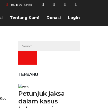
(021) 79183485
si
Tentang Kami
Donasi
Login
TERBARU
Petunjuk jaksa
Rico
dalam kasus
s