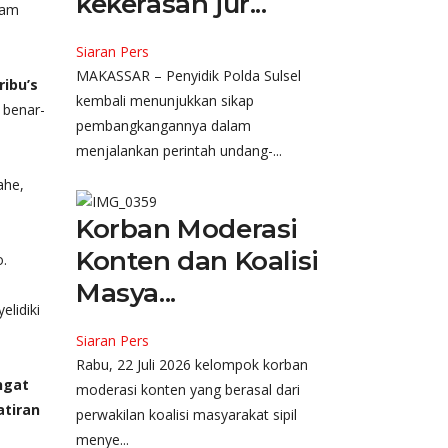
kekerasan jur...
kam
Siaran Pers
MAKASSAR – Penyidik Polda Sulsel
ribu’s
kembali menunjukkan sikap
 benar-
pembangkangannya dalam
menjalankan perintah undang-...
ahe,
Korban Moderasi
Konten dan Koalisi
o.
Masya...
lidiki
Siaran Pers
Rabu, 22 Juli 2026 kelompok korban
ngat
moderasi konten yang berasal dari
atiran
perwakilan koalisi masyarakat sipil
menye...