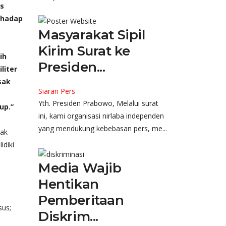
as
erhadap
Masyarakat Sipil
Kirim Surat ke
ih
Presiden...
liter
sak
Siaran Pers
Yth. Presiden Prabowo, Melalui surat
up.”
ini, kami organisasi nirlaba independen
yang mendukung kebebasan pers, me...
hak
idiki
Media Wajib
Hentikan
Pemberitaan
sus;
Diskrim...