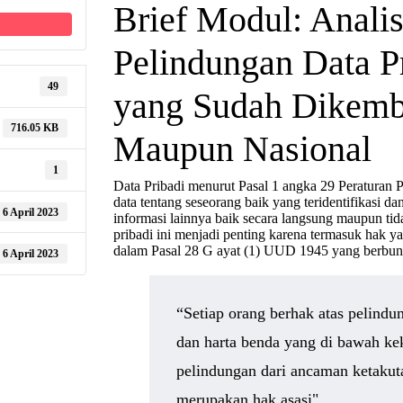
Brief Modul: Anali
Pelindungan Data P
49
yang Sudah Dikemba
716.05 KB
Maupun Nasional
1
Data Pribadi menurut Pasal 1 angka 29 Peraturan
data tentang seseorang baik yang teridentifikasi dan
6 April 2023
informasi lainnya baik secara langsung maupun tid
pribadi ini menjadi penting karena termasuk hak y
dalam Pasal 28 G ayat (1) UUD 1945 yang berbun
6 April 2023
“Setiap orang berhak atas pelindun
dan harta benda yang di bawah kek
pelindungan dari ancaman ketakuta
merupakan hak asasi"