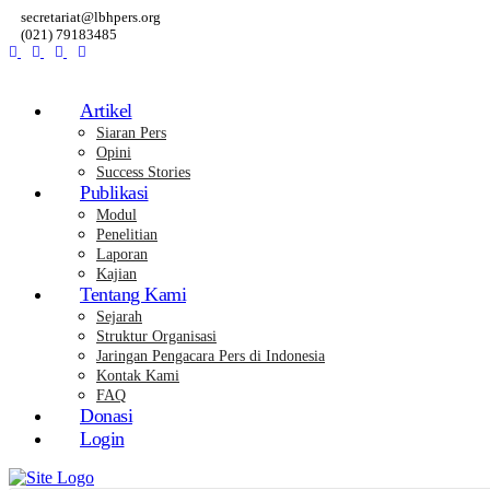
secretariat@lbhpers.org
(021) 79183485
Artikel
Siaran Pers
Opini
Success Stories
Publikasi
Modul
Penelitian
Laporan
Kajian
Tentang Kami
Sejarah
Struktur Organisasi
Jaringan Pengacara Pers di Indonesia
Kontak Kami
FAQ
Donasi
Login