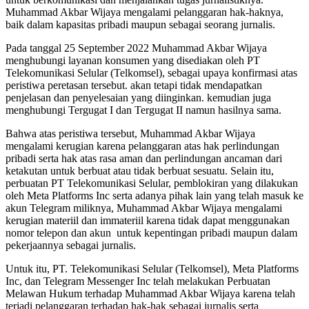
Muhammad Akbar Wijaya mengalami pelanggaran hak-haknya,
baik dalam kapasitas pribadi maupun sebagai seorang jurnalis.
Pada tanggal 25 September 2022 Muhammad Akbar Wijaya
menghubungi layanan konsumen yang disediakan oleh PT
Telekomunikasi Selular (Telkomsel), sebagai upaya konfirmasi atas
peristiwa peretasan tersebut. akan tetapi tidak mendapatkan
penjelasan dan penyelesaian yang diinginkan. kemudian juga
menghubungi Tergugat I dan Tergugat II namun hasilnya sama.
Bahwa atas peristiwa tersebut, Muhammad Akbar Wijaya
mengalami kerugian karena pelanggaran atas hak perlindungan
pribadi serta hak atas rasa aman dan perlindungan ancaman dari
ketakutan untuk berbuat atau tidak berbuat sesuatu. Selain itu,
perbuatan PT Telekomunikasi Selular, pemblokiran yang dilakukan
oleh Meta Platforms Inc serta adanya pihak lain yang telah masuk ke
akun Telegram miliknya, Muhammad Akbar Wijaya mengalami
kerugian materiil dan immateriil karena tidak dapat menggunakan
nomor telepon dan akun untuk kepentingan pribadi maupun dalam
pekerjaannya sebagai jurnalis.
Untuk itu, PT. Telekomunikasi Selular (Telkomsel), Meta Platforms
Inc, dan Telegram Messenger Inc telah melakukan Perbuatan
Melawan Hukum terhadap Muhammad Akbar Wijaya karena telah
terjadi pelanggaran terhadap hak-hak sebagai jurnalis serta