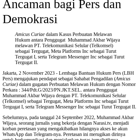
Ancaman bagi Pers dan
Demokrasi
Amicus Curiae
dalam Kasus Perbuatan Melawan
Hukum antara Penggugat Muhammad Akbar Wijaya
melawan PT. Telekomunikasi Selular (Telkomsel)
sebagai Tergugat, Meta Platforms Inc sebagai Turut
Tergugat I, serta Telegram Messenger Inc sebagai Turut
Tergugat II.
Jakarta, 2 November 2023 - Lembaga Bantuan Hukum Pers (LBH
Pers) mengajukan pendapat sebagai Sahabat Pengadilan (
Amicus
Curiae)
dalam gugatan Perbuatan Melawan Hukum dengan Nomor
Perkara : 344/Pdt.G/2023/PN.JKT.SEL. antara Penggugat
Muhammad Akbar Wijaya dengan PT. Telekomunikasi Selular
(Telkomsel) sebagai Tergugat, Meta Platforms Inc sebagai Turut
Tergugat I, serta Telegram Messenger Inc sebagai Turut Tergugat II.
Sebelumnya, pada tanggal 24 September 2022, Muhammad Akbar
Wijaya, seorang jurnalis yang bekerja dengan Narasi.tv, menjadi
korban peretasan yang mengakibatkan hilangnya akses ke akun
WhatsApp dan Telegram-nya. Peretasan ini merugikan dirinya
untuk berkomunikasi dan menjalankan tugas jurnalistiknya.