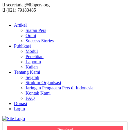
secretariat@lbhpers.org
(021) 79183485
Artikel
Siaran Pers
Opini
Success Stories
Publikasi
Modul
Penelitian
Laporan
Kajian
Tentang Kami
Sejarah
Struktur Organisasi
Jaringan Pengacara Pers di Indonesia
Kontak Kami
FAQ
Donasi
Login
Download